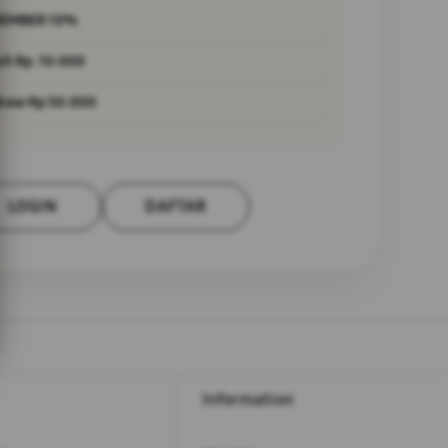
EMBER 10%
it Rp. 10.000
raw Rp 50.000
LOGIN
DAFTAR
Information