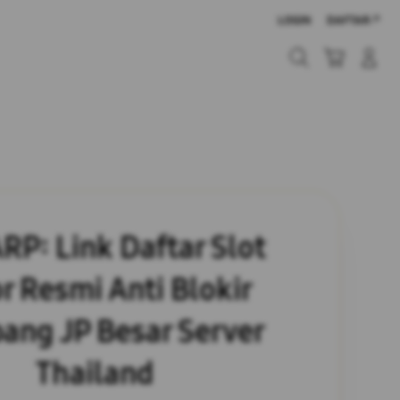
LOGIN
DAFTAR
Cari
Troli
Login/Sign-Up
Cari
P: Link Daftar Slot
r Resmi Anti Blokir
ng JP Besar Server
Thailand