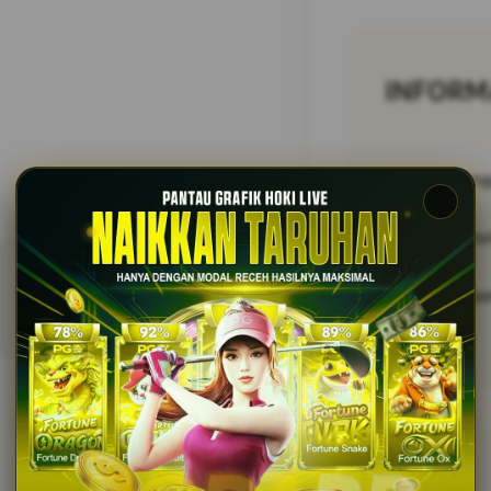
INFORM
Penilaian Pen
Minimal Deposi
+4 lebih
Layanan Suppo
banyak
Platform