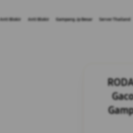
Anti Blokir
Anti Blokir
Gampang Jp Besar
Server Thailand
RODAR
Gaco
Gampa