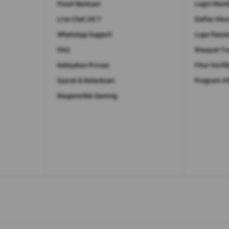
Pusat Bantuan
Login Mem
Live Chat 24/7
Daftar Aku
WhatsApp Support
Lupa Passw
FAQ
Riwayat Tr
Kebijakan Privasi
Fitur Verifi
Syarat & Ketentuan
Program VI
Responsible Gaming